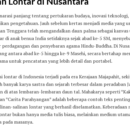
ah Lontar di Nusantara
 narasi panjang tentang pertukaran budaya, inovasi teknologi,
ikan pengetahuan. Jauh sebelum kertas menjadi media yang 
 dan Tenggara telah mengandalkan daun palma sebagai kanvas 
kar di anak benua India setidaknya sejak abad ke-5 SM, menyeba
r perdagangan dan penyebaran agama Hindu-Buddha. Di Nusanta
ang antara abad ke-5 hingga ke-9 Masehi, secara bertahap me
ama untuk pencatatan yang lebih detail dan portabel.
i lontar di Indonesia terjadi pada era Kerajaan Majapahit, sek
ah banyak karya sastra dan sejarah terbesar dalam peradaban
lin di atas lembaran-lembaran daun tal. Mahakarya seperti *K
an *Carita Parahyangan* adalah beberapa contoh teks pentin
salinan-salinan lontar yang berhasil diselamatkan. Keberadaan 
ntar bukan hanya media tulis biasa, melainkan medium utama
ya pada masanya.