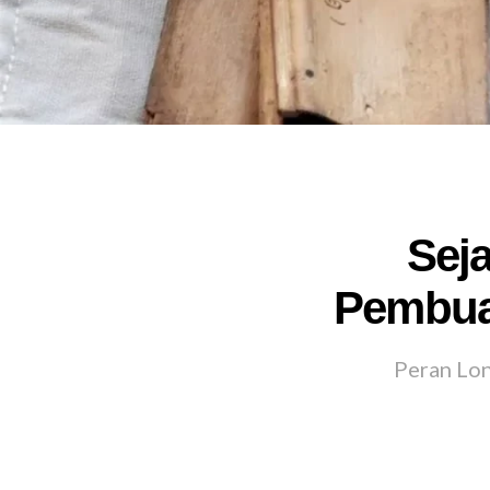
Sej
Pembuat
Peran Lon