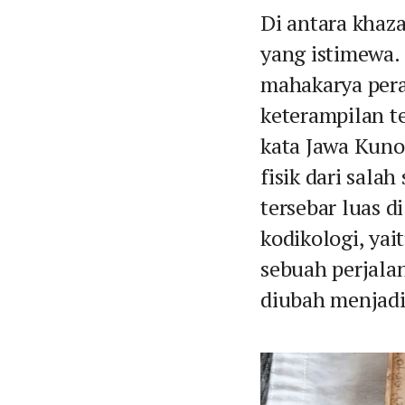
Di antara khaz
yang istimewa.
mahakarya pera
keterampilan te
kata Jawa Kuno 
fisik dari sala
tersebar luas d
kodikologi, yai
sebuah perjal
diubah menjadi 