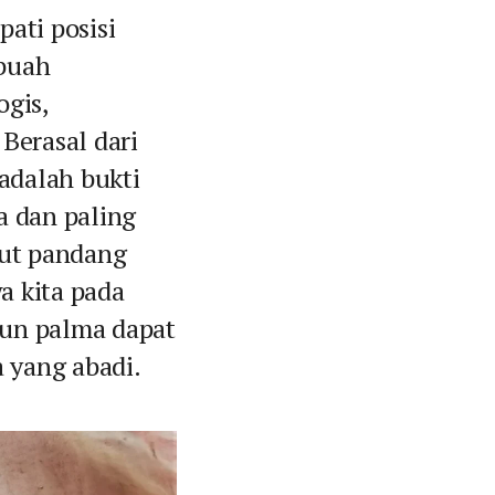
ati posisi
ebuah
gis,
 Berasal dari
 adalah bukti
a dan paling
dut pandang
a kita pada
un palma dapat
a yang abadi.