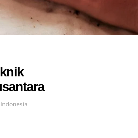
knik
usantara
 Indonesia