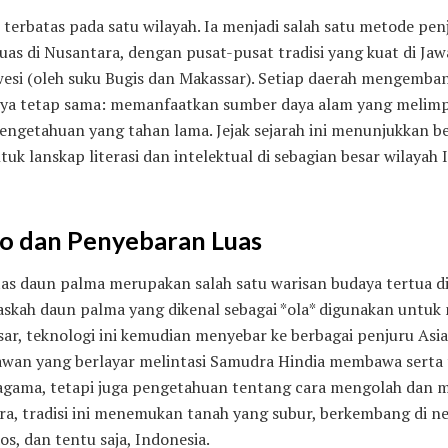
 terbatas pada satu wilayah. Ia menjadi salah satu metode pen
uas di Nusantara, dengan pusat-pusat tradisi yang kuat di Jaw
wesi (oleh suku Bugis dan Makassar). Setiap daerah mengemba
nya tetap sama: memanfaatkan sumber daya alam yang melim
ngetahuan yang tahan lama. Jejak sejarah ini menunjukkan be
k lanskap literasi dan intelektual di sebagian besar wilayah 
no dan Penyebaran Luas
atas daun palma merupakan salah satu warisan budaya tertua di
askah daun palma yang dikenal sebagai *ola* digunakan untuk
sar, teknologi ini kemudian menyebar ke berbagai penjuru Asi
awan yang berlayar melintasi Samudra Hindia membawa serta 
agama, tetapi juga pengetahuan tentang cara mengolah dan me
ra, tradisi ini menemukan tanah yang subur, berkembang di n
s, dan tentu saja, Indonesia.