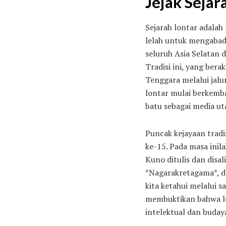
Jejak Sejar
Sejarah lontar adalah
lelah untuk mengabad
seluruh Asia Selatan
Tradisi ini, yang bera
Tenggara melalui jalu
lontar mulai berkemb
batu sebagai media ut
Puncak kejayaan tradis
ke-15. Pada masa inil
Kuno ditulis dan disa
*Nagarakretagama*, d
kita ketahui melalui 
membuktikan bahwa lo
intelektual dan buda