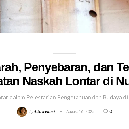
arah, Penyebaran, dan Te
an Naskah Lontar di N
tar dalam Pelestarian Pengetahuan dan Budaya di
0
by
Aika Mentari
August 16, 2025