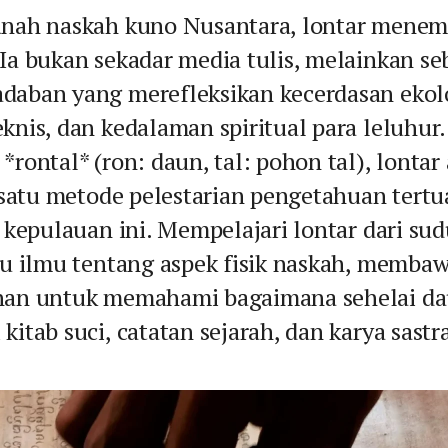
anah naskah kuno Nusantara, lontar menemp
 Ia bukan sekadar media tulis, melainkan s
daban yang merefleksikan kecerdasan ekolo
knis, dan kedalaman spiritual para leluhur.
*rontal* (ron: daun, tal: pohon tal), lontar
h satu metode pelestarian pengetahuan tertu
i kepulauan ini. Mempelajari lontar dari su
tu ilmu tentang aspek fisik naskah, membaw
anan untuk memahami bagaimana sehelai da
kitab suci, catatan sejarah, dan karya sastr