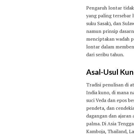
Pengaruh lontar tidak
yang paling tersebar l
suku Sasak), dan Sula
namun prinsip dasar
menciptakan wadah pe
lontar dalam membentu
dari seribu tahun.
Asal-Usul Ku
Tradisi penulisan di 
India kuno, di mana n
suci Veda dan epos be
pendeta, dan cendeki
dagangan dan ajaran 
palma. Di Asia Tengga
Kamboja, Thailand, Lao