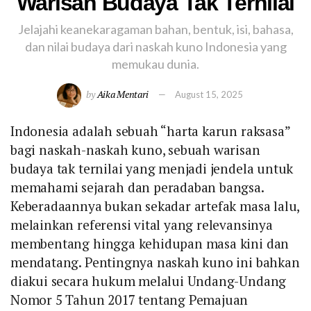
Warisan Budaya Tak Ternilai
Jelajahi keanekaragaman bahan, bentuk, isi, bahasa,
dan nilai budaya dari naskah kuno Indonesia yang
memukau dunia.
by
Aika Mentari
August 15, 2025
Indonesia adalah sebuah “harta karun raksasa”
bagi naskah-naskah kuno, sebuah warisan
budaya tak ternilai yang menjadi jendela untuk
memahami sejarah dan peradaban bangsa.
Keberadaannya bukan sekadar artefak masa lalu,
melainkan referensi vital yang relevansinya
membentang hingga kehidupan masa kini dan
mendatang. Pentingnya naskah kuno ini bahkan
diakui secara hukum melalui Undang-Undang
Nomor 5 Tahun 2017 tentang Pemajuan