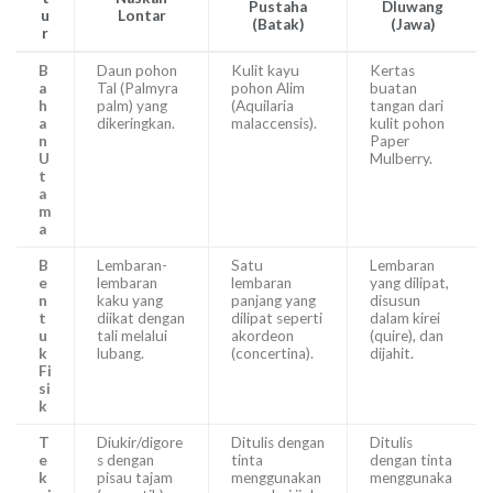
Pustaha
Dluwang
u
Lontar
(Batak)
(Jawa)
r
B
Daun pohon
Kulit kayu
Kertas
a
Tal (Palmyra
pohon Alim
buatan
h
palm) yang
(Aquilaria
tangan dari
a
dikeringkan.
malaccensis).
kulit pohon
n
Paper
U
Mulberry.
t
a
m
a
B
Lembaran-
Satu
Lembaran
e
lembaran
lembaran
yang dilipat,
n
kaku yang
panjang yang
disusun
t
diikat dengan
dilipat seperti
dalam kirei
u
tali melalui
akordeon
(quire), dan
k
lubang.
(concertina).
dijahit.
Fi
si
k
T
Diukir/digore
Ditulis dengan
Ditulis
e
s dengan
tinta
dengan tinta
k
pisau tajam
menggunakan
menggunaka