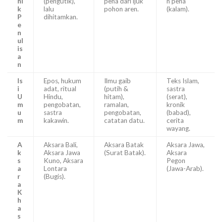
ni
(pengutik),
pena dari ijuk
n pena
k
lalu
pohon aren.
(kalam).
P
dihitamkan.
e
n
ul
is
a
n
Is
Epos, hukum
Ilmu gaib
Teks Islam,
i
adat, ritual
(putih &
sastra
U
Hindu,
hitam),
(serat),
m
pengobatan,
ramalan,
kronik
u
sastra
pengobatan,
(babad),
m
kakawin.
catatan datu.
cerita
wayang.
A
Aksara Bali,
Aksara Batak
Aksara Jawa,
k
Aksara Jawa
(Surat Batak).
Aksara
s
Kuno, Aksara
Pegon
a
Lontara
(Jawa-Arab).
r
(Bugis).
a
K
h
a
s