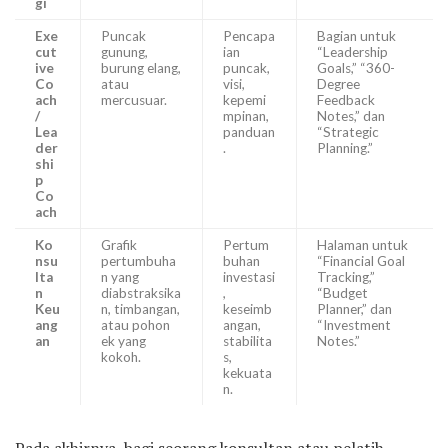
gi
Exe
Puncak
Pencapa
Bagian untuk
cut
gunung,
ian
“Leadership
ive
burung elang,
puncak,
Goals,” “360-
Co
atau
visi,
Degree
ach
mercusuar.
kepemi
Feedback
/
mpinan,
Notes,” dan
Lea
panduan
“Strategic
der
.
Planning.”
shi
p
Co
ach
Ko
Grafik
Pertum
Halaman untuk
nsu
pertumbuha
buhan
“Financial Goal
lta
n yang
investasi
Tracking,”
n
diabstraksika
,
“Budget
Keu
n, timbangan,
keseimb
Planner,” dan
ang
atau pohon
angan,
“Investment
an
ek yang
stabilita
Notes.”
kokoh.
s,
kekuata
n.