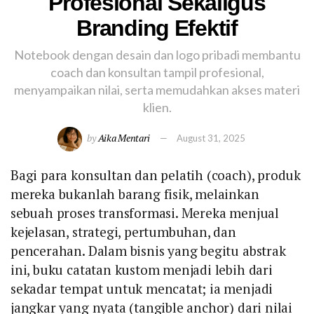
Profesional Sekaligus
Branding Efektif
Notebook dengan desain dan logo pribadi membantu
coach dan konsultan tampil profesional,
menyampaikan nilai, serta memudahkan akses materi
klien.
by
Aika Mentari
August 31, 2025
Bagi para konsultan dan pelatih (coach), produk
mereka bukanlah barang fisik, melainkan
sebuah proses transformasi. Mereka menjual
kejelasan, strategi, pertumbuhan, dan
pencerahan. Dalam bisnis yang begitu abstrak
ini, buku catatan kustom menjadi lebih dari
sekadar tempat untuk mencatat; ia menjadi
jangkar yang nyata (tangible anchor) dari nilai