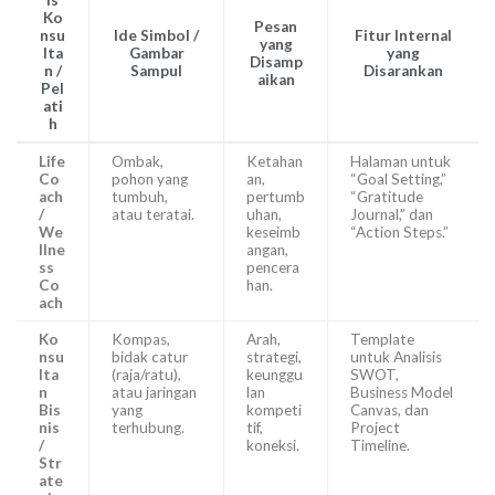
is
Ko
Pesan
nsu
Ide Simbol /
Fitur Internal
yang
lta
Gambar
yang
Disamp
n /
Sampul
Disarankan
aikan
Pel
ati
h
Life
Ombak,
Ketahan
Halaman untuk
Co
pohon yang
an,
“Goal Setting,”
ach
tumbuh,
pertumb
“Gratitude
/
atau teratai.
uhan,
Journal,” dan
We
keseimb
“Action Steps.”
llne
angan,
ss
pencera
Co
han.
ach
Ko
Kompas,
Arah,
Template
nsu
bidak catur
strategi,
untuk Analisis
lta
(raja/ratu),
keunggu
SWOT,
n
atau jaringan
lan
Business Model
Bis
yang
kompeti
Canvas, dan
nis
terhubung.
tif,
Project
/
koneksi.
Timeline.
Str
ate