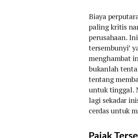
Biaya perputar
paling kritis n
perusahaan. Ini
tersembunyi’ y
menghambat ino
bukanlah tent
tentang memban
untuk tinggal. 
lagi sekadar ini
cerdas untuk m
Pajak Terse