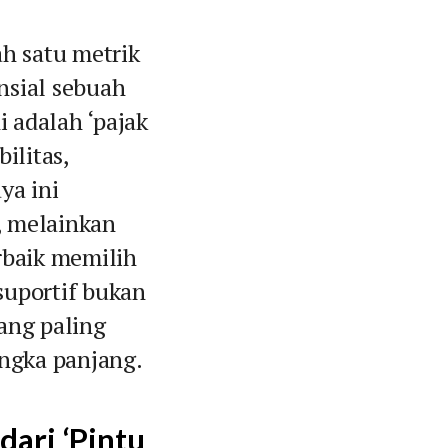
ah satu metrik
nsial sebuah
 adalah ‘pajak
ilitas,
ya ini
, melainkan
rbaik memilih
suportif bukan
yang paling
ngka panjang.
dari ‘Pintu