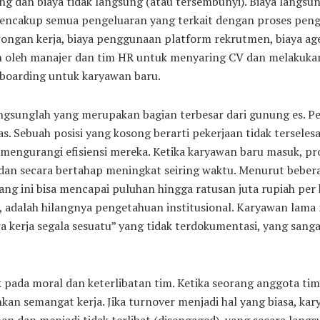
ung dan biaya tidak langsung (atau tersembunyi). Biaya langsu
mencakup semua pengeluaran yang terkait dengan proses pen
owongan kerja, biaya penggunaan platform rekrutmen, biaya age
n oleh manajer dan tim HR untuk menyaring CV dan melakuka
nboarding untuk karyawan baru.
angsunglah yang merupakan bagian terbesar dari gunung es. P
as. Sebuah posisi yang kosong berarti pekerjaan tidak tersele
 mengurangi efisiensi mereka. Ketika karyawan baru masuk, pr
an secara bertahap meningkat seiring waktu. Menurut beberap
lang ini bisa mencapai puluhan hingga ratusan juta rupiah pe
, adalah hilangnya pengetahuan institusional. Karyawan lama
a kerja segala sesuatu” yang tidak terdokumentasi, yang sanga
 pada moral dan keterlibatan tim. Ketika seorang anggota tim 
kan semangat kerja. Jika turnover menjadi hal yang biasa, ka
an dan menjadi tidak terlibat (disengaged), yang secara lan