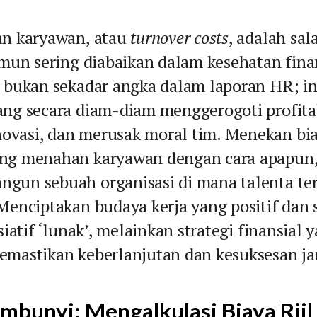
an karyawan, atau
turnover costs
, adalah sal
amun sering diabaikan dalam kesehatan fina
 bukan sekadar angka dalam laporan HR; ini
ang secara diam-diam menggerogoti profitab
vasi, dan merusak moral tim. Menekan bia
ang menahan karyawan dengan cara apapun
gun sebuah organisasi di mana talenta te
Menciptakan budaya kerja yang positif dan 
siatif ‘lunak’, melainkan strategi finansial 
emastikan keberlanjutan dan kesuksesan ja
mbunyi: Mengalkulasi Biaya Riil 