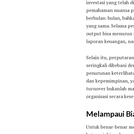
investasi yang telah
pemahaman nuansa pel
berbulan-bulan, bahka
yang sama. Selama per
output bisa menurun s
laporan keuangan, na
Selain itu, perputara
seringkali dibebani d
penurunan keterlibat
dan kepemimpinan, ya
turnover bukanlah ma
organisasi secara kes
Melampaui Bi
Untuk benar-benar me