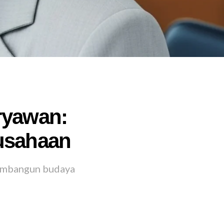
ryawan:
usahaan
membangun budaya