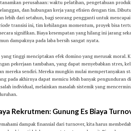
 ditanamkan perusahaan: waktu pelatihan, pengetahuan produ
anggan, dan hubungan kerja yang efisien dengan tim. Dibut
n lebih dari setahun, bagi seorang pengganti untuk mencapai 
iode transisi ini, tim kehilangan momentum, proyek bisa tertu
ecara signifikan. Biaya kesempatan yang hilang ini jarang sek
mun dampaknya pada laba bersih sangat nyata.
n yang tinggi menciptakan efek domino yang merusak moral. K
engan pekerjaan tambahan, yang dapat menyebabkan stres, kel
an mereka sendiri. Mereka mungkin mulai mempertanyakan sta
ng pada akhirnya dapat memicu lebih banyak pengunduran diri
salah individual, melainkan masalah sistemik yang mencermi
eluruhan.
aya Rekrutmen: Gunung Es Biaya Turno
mahami dampak finansial dari turnover, kita harus membeda