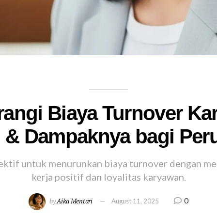
angi Biaya Turnover Ka
gi & Dampaknya bagi Per
ektif untuk menurunkan biaya turnover dengan 
kerja positif dan loyalitas karyawan.
0
by
Aika Mentari
August 11, 2025