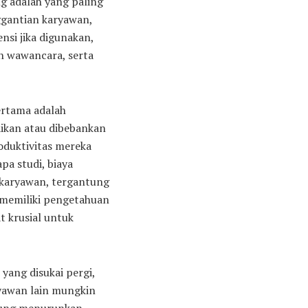
ng adalah yang paling
ggantian karyawan,
nsi jika digunakan,
n wawancara, serta
ertama adalah
saikan atau dibebankan
oduktivitas mereka
a studi, biaya
r karyawan, tergantung
 memiliki pengetahuan
t krusial untuk
yang disukai pergi,
ryawan lain mungkin
gsung menurunkan