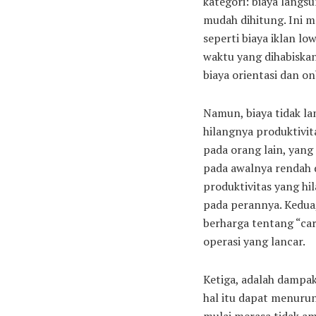
kategori: biaya langs
mudah dihitung. Ini 
seperti biaya iklan l
waktu yang dihabiska
biaya orientasi dan o
Namun, biaya tidak l
hilangnya produktivit
pada orang lain, yang
pada awalnya rendah d
produktivitas yang hi
pada perannya. Kedua
berharga tentang “car
operasi yang lancar.
Ketiga, adalah dampak
hal itu dapat menurun
mulai merasa tidak am