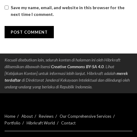
Save my name, email, and website in this browser for the
next time I comment.
Kecuali disebutkan lain, seluruh konten di halaman ini oleh Hibrkraft
dilisensikan dibawah lisensi
Creative Commons BY-SA 4.0
. Lihat
[Kebijakan Konten] untuk informasi lebih lanjut. Hibrkraft adalah
merek
terdaftar
di Direktorat Jenderal Kekayaan Intelektual dan dilindungi oleh
undang-undang yang berlaku di Republik Indonesia.
Home
About
Reviews
Our Comprehensive Services
Portfolio
Hibrkraft World
Contact