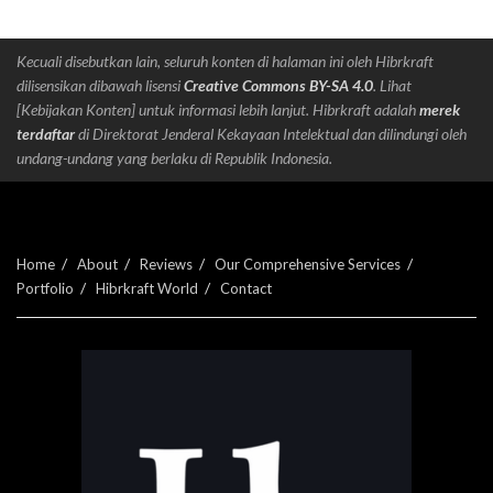
Kecuali disebutkan lain, seluruh konten di halaman ini oleh Hibrkraft
dilisensikan dibawah lisensi
Creative Commons BY-SA 4.0
. Lihat
[Kebijakan Konten] untuk informasi lebih lanjut. Hibrkraft adalah
merek
terdaftar
di Direktorat Jenderal Kekayaan Intelektual dan dilindungi oleh
undang-undang yang berlaku di Republik Indonesia.
Home
About
Reviews
Our Comprehensive Services
Portfolio
Hibrkraft World
Contact