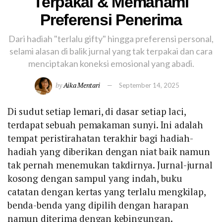
Terpakai & Memahami
Preferensi Penerima
Dari hadiah "terlalu gifty" hingga preferensi personal,
selami alasan di balik jurnal yang tak terpakai dan cara
menciptakan koneksi emosional yang abadi.
by
Aika Mentari
September 14, 2025
Di sudut setiap lemari, di dasar setiap laci,
terdapat sebuah pemakaman sunyi. Ini adalah
tempat peristirahatan terakhir bagi hadiah-
hadiah yang diberikan dengan niat baik namun
tak pernah menemukan takdirnya. Jurnal-jurnal
kosong dengan sampul yang indah, buku
catatan dengan kertas yang terlalu mengkilap,
benda-benda yang dipilih dengan harapan
namun diterima dengan kebingungan.