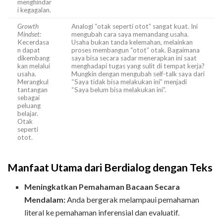
menghindar
i kegagalan.
Growth
Analogi “otak seperti otot” sangat kuat. Ini
Mindset:
mengubah cara saya memandang usaha.
Kecerdasa
Usaha bukan tanda kelemahan, melainkan
n dapat
proses membangun “otot” otak. Bagaimana
dikembang
saya bisa secara sadar menerapkan ini saat
kan melalui
menghadapi tugas yang sulit di tempat kerja?
usaha.
Mungkin dengan mengubah self-talk saya dari
Merangkul
“Saya tidak bisa melakukan ini” menjadi
tantangan
“Saya belum bisa melakukan ini”.
sebagai
peluang
belajar.
Otak
seperti
otot.
Manfaat Utama dari Berdialog dengan Teks
Meningkatkan Pemahaman Bacaan Secara
Mendalam:
Anda bergerak melampaui pemahaman
literal ke pemahaman inferensial dan evaluatif.