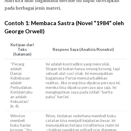
Mari kita lihat bagaimana metode ini dapat diterapkan
pada berbagai jenis materi.
Contoh 1: Membaca Sastra (Novel “1984” oleh
George Orwell)
Kutipan dari
Teks
Respons Saya (Analisis/Koneksi)
(halaman)
“Perang
Ini adalah kontradiksi yang mencolok.
adalah
Slogan ini bukan hanya omong kosong, tapi
Damai.
sebuah alat cuci otak. Ini menunjukkan
Kebebasan
bagaimana Partai memutarbalikkan
adalah
realitas. Jika orang bisa dipaksa percaya ini,
Perbudakan.
mereka bisa dipaksa percaya apa saja. Ini
Ketidaktahu
mengingatkan saya pada istilah “berita
an adalah
palsu” hari ini.
Kekuatan.”
(h. 4)
Winston
Wow, tindakan sederhana membeli buku
membeli
catatan bisa menjadi kejahatan besar. Ini
buku harian
menunjukkan betapa totaliternya rezim ini
kosong. “Itu
—bahkan pemikiran pribadi pun dianggap