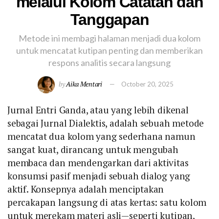
melalui Kolom Catatan dan
Tanggapan
Metode ini membagi halaman menjadi dua kolom
untuk mencatat kutipan penting dan memberikan
respons analitis secara langsung
by
Aika Mentari
October 20, 2025
Jurnal Entri Ganda, atau yang lebih dikenal
sebagai Jurnal Dialektis, adalah sebuah metode
mencatat dua kolom yang sederhana namun
sangat kuat, dirancang untuk mengubah
membaca dan mendengarkan dari aktivitas
konsumsi pasif menjadi sebuah dialog yang
aktif. Konsepnya adalah menciptakan
percakapan langsung di atas kertas: satu kolom
untuk merekam materi asli—seperti kutipan,