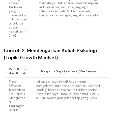
adalah
berbahaya. Buku harian melambangkan
tindakan
individualitas, sesuatu yang ingin
yang
dihancurkan oleh Partai. Saya jadi
menentukan
bertanya-tanya, apa yang akan dia tulis?
… Hukuman
untuk itu
adalah
kematian…”
(h. 6)
Contoh 2: Mendengarkan Kuliah Psikologi
(Topik: Growth Mindset)
Poin Kunci
Respons Saya (Refleksi/Pertanyaan)
dari Kuliah
Fixed
Ini sangat saya kenal! Saya sering
Mindset:
menghindari mencoba hal-hal baru (seperti
Kecerdasa
coding) karena saya takut terlihat bodoh.
n itu statis.
Saya pikir saya “tidak punya bakat” untuk
Menghinda
itu. Ini adalah pola pikir tetap yang klasik.
ri
tantangan
untuk