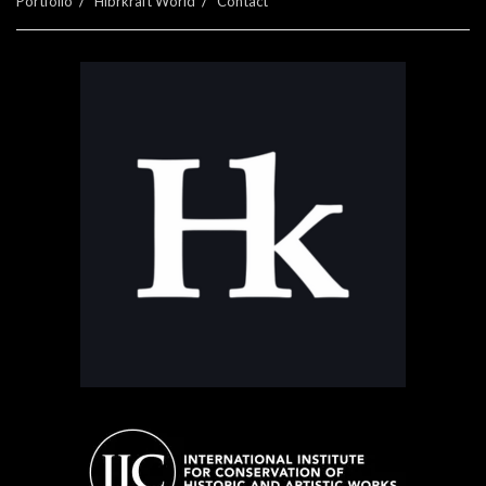
Portfolio
Hibrkraft World
Contact