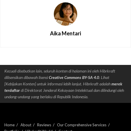
Aika Mentari
Kecuali disebutkan lain, seluruh konten di halaman ini oleh Hibrkraft
dilisensikan dibawah lisensi
Creative Commons BY-SA 4.0
. Lihat
[Kebijakan Konten] untuk informasi lebih lanjut. Hibrkraft adalah
merek
terdaftar
di Direktorat Jenderal Kekayaan Intelektual dan dilindungi oleh
undang-undang yang berlaku di Republik Indonesia.
Home
About
Reviews
Our Comprehensive Services