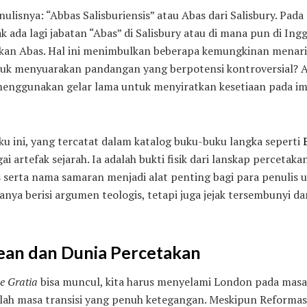
ulisnya: “Abbas Salisburiensis” atau Abas dari Salisbury. Pada
k ada lagi jabatan “Abas” di Salisbury atau di mana pun di Ing
bukan Abas. Hal ini menimbulkan beberapa kemungkinan menar
uk menyuarakan pandangan yang berpotensi kontroversial? Ata
menggunakan gelar lama untuk menyiratkan kesetiaan pada im
ku ini, yang tercatat dalam katalog buku-buku langka seperti
 artefak sejarah. Ia adalah bukti fisik dari lanskap percetak
 serta nama samaran menjadi alat penting bagi para penulis u
hanya berisi argumen teologis, tetapi juga jejak tersembunyi d
ean dan Dunia Percetakan
e Gratia
bisa muncul, kita harus menyelami London pada masa
dalah masa transisi yang penuh ketegangan. Meskipun Reformas