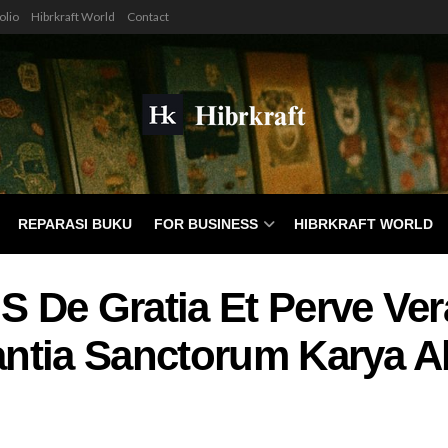
olio
Hibrkraft World
Contact
REPARASI BUKU
FOR BUSINESS
HIBRKRAFT WORLD
’S De Gratia Et Perve Ve
rantia Sanctorum Karya A