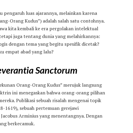
au pengaruh luas ajarannya, melainkan karena
ng-Orang Kudus”) adalah salah satu contohnya.
a kita kembali ke era pergolakan intelektual
 tetapi juga tentang dunia yang melahirkannya:
ogis dengan tema yang begitu spesifik dicetak?
ku empat abad yang lalu?
severantia Sanctorum
Ketekunan Orang-Orang Kudus” merujuk langsung
Doktrin ini menegaskan bahwa orang-orang pilihan
ereka. Publikasi sebuah risalah mengenai topik
18-1619), sebuah pertemuan gerejawi
ut Jacobus Arminius yang menentangnya. Dengan
dang berkecamuk.