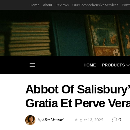
Home
About
Reviews
Our Comprehensive Services
Portf
HOME
PRODUCTS
Abbot Of Salisbury
Gratia Et Perve Ve
0
by
Aika Mentari
August 13, 2025