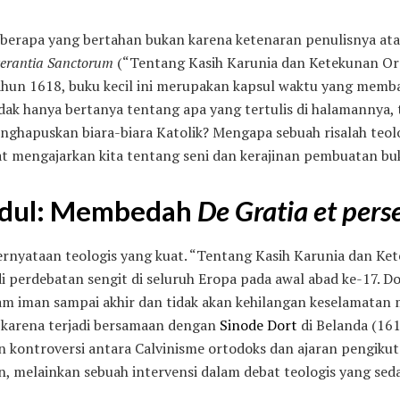
beberapa yang bertahan bukan karena ketenaran penulisnya at
verantia Sanctorum
(“Tentang Kasih Karunia dan Ketekunan Ora
hun 1618, buku kecil ini merupakan kapsul waktu yang membaw
tidak hanya bertanya tentang apa yang tertulis di halamannya,
enghapuskan biara-biara Katolik? Mengapa sebuah risalah teol
at mengajarkan kita tentang seni dan kerajinan pembuatan bu
Judul: Membedah
De Gratia et per
pernyataan teologis yang kuat. “Tentang Kasih Karunia dan 
adi perdebatan sengit di seluruh Eropa pada awal abad ke-17. 
am iman sampai akhir dan tidak akan kehilangan keselamatan m
, karena terjadi bersamaan dengan
Sinode Dort
di Belanda (16
an kontroversi antara Calvinisme ortodoks dan ajaran pengik
an, melainkan sebuah intervensi dalam debat teologis yang se