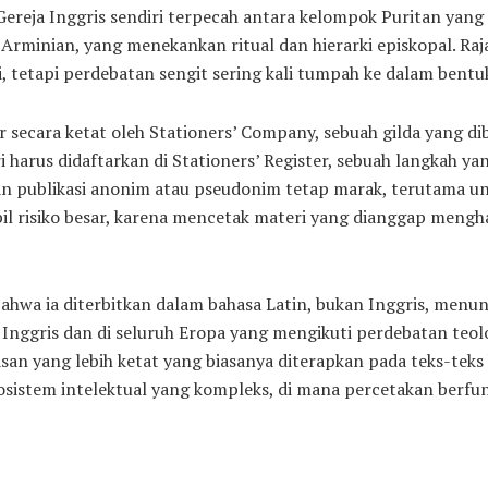
Gereja Inggris sendiri terpecah antara kelompok Puritan yang 
rminian, yang menekankan ritual dan hierarki episkopal. Raja 
etapi perdebatan sengit sering kali tumpah ke dalam bentuk 
r secara ketat oleh Stationers’ Company, sebuah gilda yang di
ri harus didaftarkan di Stationers’ Register, sebuah langkah ya
an publikasi anonim atau pseudonim tetap marak, terutama untu
bil risiko besar, karena mencetak materi yang dianggap mengh
bahwa ia diterbitkan dalam bahasa Latin, bukan Inggris, men
i Inggris dan di seluruh Eropa yang mengikuti perdebatan teol
an yang lebih ketat yang biasanya diterapkan pada teks-teks 
osistem intelektual yang kompleks, di mana percetakan berfu