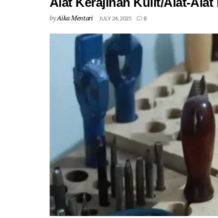
Alat Kerajinan Kulit/Alat-Ala
by
Aika Mentari
JULY 24, 2025
0