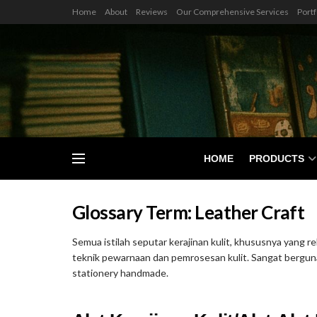
Home
About
Reviews
Our Comprehensive Services
Portf
HOME
PRODUCTS
Glossary Term:
Leather Craft
Semua istilah seputar kerajinan kulit, khususnya yang 
teknik pewarnaan dan pemrosesan kulit. Sangat berguna b
stationery handmade.