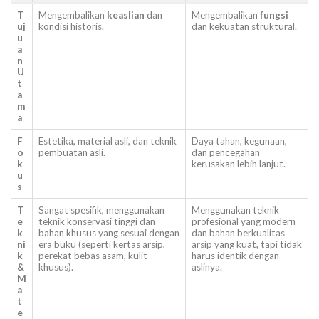
T
Mengembalikan
keaslian
dan
Mengembalikan
fungsi
uj
kondisi historis.
dan kekuatan struktural.
u
a
n
U
t
a
m
a
F
Estetika, material asli, dan teknik
Daya tahan, kegunaan,
o
pembuatan asli.
dan pencegahan
k
kerusakan lebih lanjut.
u
s
T
Sangat spesifik, menggunakan
Menggunakan teknik
e
teknik konservasi tinggi dan
profesional yang modern
k
bahan khusus yang sesuai dengan
dan bahan berkualitas
ni
era buku (seperti kertas arsip,
arsip yang kuat, tapi tidak
k
perekat bebas asam, kulit
harus identik dengan
&
khusus).
aslinya.
M
a
t
e