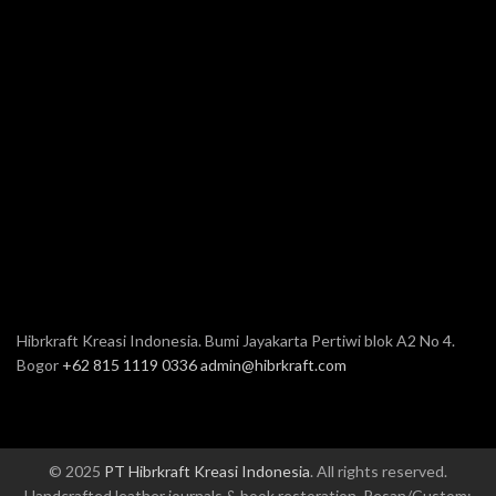
Hibrkraft Kreasi Indonesia. Bumi Jayakarta Pertiwi blok A2 No 4.
Bogor
+62 815 1119 0336
admin@hibrkraft.com
© 2025
PT Hibrkraft Kreasi Indonesia
. All rights reserved.
Handcrafted leather journals & book restoration. Pesan/Custom: