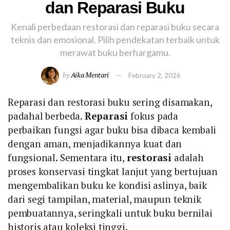
dan Reparasi Buku
Kenali perbedaan restorasi dan reparasi buku secara
teknis dan emosional. Pilih pendekatan terbaik untuk
merawat buku berhargamu.
by
Aika Mentari
February 2, 2026
Reparasi dan restorasi buku sering disamakan,
padahal berbeda.
Reparasi
fokus pada
perbaikan fungsi agar buku bisa dibaca kembali
dengan aman, menjadikannya kuat dan
fungsional. Sementara itu,
restorasi
adalah
proses konservasi tingkat lanjut yang bertujuan
mengembalikan buku ke kondisi aslinya, baik
dari segi tampilan, material, maupun teknik
pembuatannya, seringkali untuk buku bernilai
historis atau koleksi tinggi.