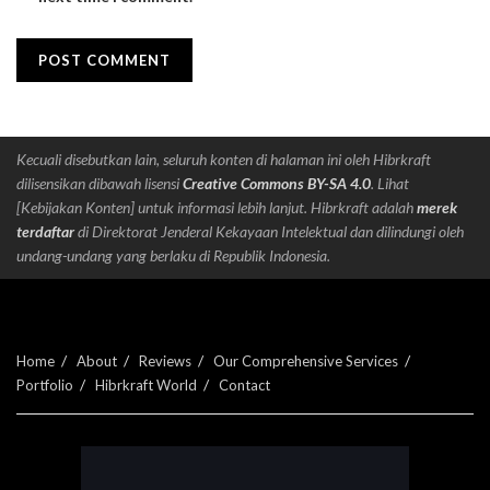
Kecuali disebutkan lain, seluruh konten di halaman ini oleh Hibrkraft
dilisensikan dibawah lisensi
Creative Commons BY-SA 4.0
. Lihat
[Kebijakan Konten] untuk informasi lebih lanjut. Hibrkraft adalah
merek
terdaftar
di Direktorat Jenderal Kekayaan Intelektual dan dilindungi oleh
undang-undang yang berlaku di Republik Indonesia.
Home
About
Reviews
Our Comprehensive Services
Portfolio
Hibrkraft World
Contact