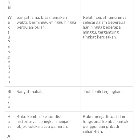
ri
al
W
Sangat lama, bisa memakan
Relatif cepat, umumnya
a
waktu berminggu-minggu hingga
selesai dalam beberapa
k
berbulan-bulan.
hari hingga beberapa
t
minggu, tergantung
u
tingkat kerusakan.
P
e
n
g
e
rj
a
a
n
Bi
Sangat mahal.
Jauh lebih terjangkau.
a
y
a
H
Buku kembali ke kondisi
Buku menjadi kuat dan
a
historisnya, seringkali menjadi
fungsional kembali untuk
si
objek koleksi atau pameran.
penggunaan pribadi
l
sehari-hari.
A