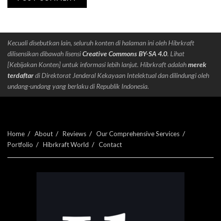
Kecuali disebutkan lain, seluruh konten di halaman ini oleh Hibrkraft
dilisensikan dibawah lisensi
Creative Commons BY-SA 4.0
. Lihat
[Kebijakan Konten] untuk informasi lebih lanjut. Hibrkraft adalah
merek
terdaftar
di Direktorat Jenderal Kekayaan Intelektual dan dilindungi oleh
undang-undang yang berlaku di Republik Indonesia.
Home
About
Reviews
Our Comprehensive Services
Portfolio
Hibrkraft World
Contact