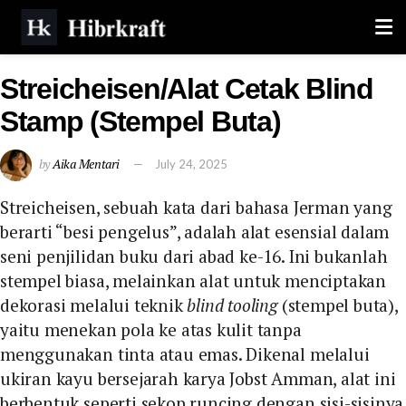
Streicheisen/Alat Cetak Blind
Stamp (Stempel Buta)
by
Aika Mentari
July 24, 2025
Streicheisen, sebuah kata dari bahasa Jerman yang
berarti “besi pengelus”, adalah alat esensial dalam
seni penjilidan buku dari abad ke-16. Ini bukanlah
stempel biasa, melainkan alat untuk menciptakan
dekorasi melalui teknik
blind tooling
(stempel buta),
yaitu menekan pola ke atas kulit tanpa
menggunakan tinta atau emas. Dikenal melalui
ukiran kayu bersejarah karya Jobst Amman, alat ini
berbentuk seperti sekop runcing dengan sisi-sisinya