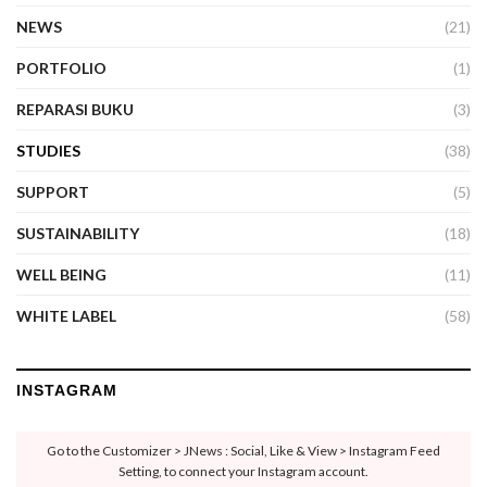
NEWS
(21)
PORTFOLIO
(1)
REPARASI BUKU
(3)
STUDIES
(38)
SUPPORT
(5)
SUSTAINABILITY
(18)
WELL BEING
(11)
WHITE LABEL
(58)
INSTAGRAM
Go to the Customizer > JNews : Social, Like & View > Instagram Feed
Setting, to connect your Instagram account.