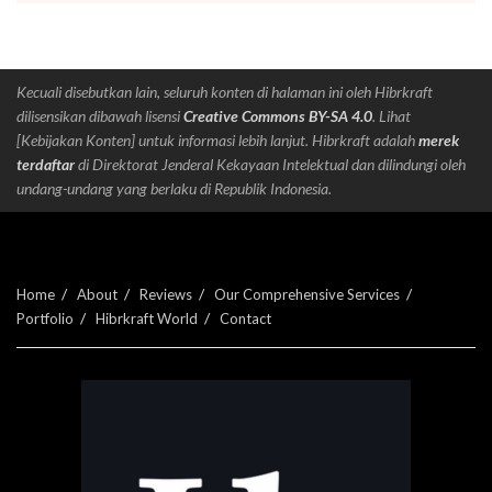
Kecuali disebutkan lain, seluruh konten di halaman ini oleh Hibrkraft
dilisensikan dibawah lisensi
Creative Commons BY-SA 4.0
. Lihat
[Kebijakan Konten] untuk informasi lebih lanjut. Hibrkraft adalah
merek
terdaftar
di Direktorat Jenderal Kekayaan Intelektual dan dilindungi oleh
undang-undang yang berlaku di Republik Indonesia.
Home
About
Reviews
Our Comprehensive Services
Portfolio
Hibrkraft World
Contact