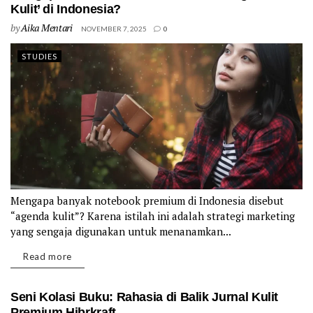
Kulit’ di Indonesia?
by
Aika Mentari
NOVEMBER 7, 2025
0
STUDIES
Mengapa banyak notebook premium di Indonesia disebut
“agenda kulit”? Karena istilah ini adalah strategi marketing
yang sengaja digunakan untuk menanamkan...
Details
Read more
Seni Kolasi Buku: Rahasia di Balik Jurnal Kulit
Premium Hibrkraft