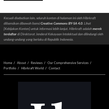
Kecuali disebutkan lain, seluruh konten di halaman ini oleh Hibrkraft
dilisensikan dibawah lisensi
Creative Commons BY-SA 4.0
. Lihat
[Kebijakan Konten] untuk informasi lebih lanjut. Hibrkraft adalah
merek
terdaftar
di Direktorat Jenderal Kekayaan Intelektual dan dilindungi oleh
undang-undang yang berlaku di Republik Indonesia.
Home
About
Reviews
Our Comprehensive Services
Portfolio
Hibrkraft World
Contact