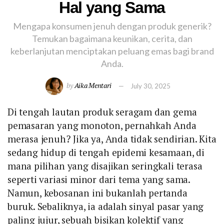
Hal yang Sama
Mengapa konsumen jenuh dengan produk generik?
Temukan bagaimana keunikan, cerita, dan
keberlanjutan menciptakan peluang emas bagi brand
Anda.
by
Aika Mentari
July 30, 2025
Di tengah lautan produk seragam dan gema
pemasaran yang monoton, pernahkah Anda
merasa jenuh? Jika ya, Anda tidak sendirian. Kita
sedang hidup di tengah epidemi kesamaan, di
mana pilihan yang disajikan seringkali terasa
seperti variasi minor dari tema yang sama.
Namun, kebosanan ini bukanlah pertanda
buruk. Sebaliknya, ia adalah sinyal pasar yang
paling jujur, sebuah bisikan kolektif yang