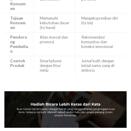
Konsum
en
Tujuan
Memenuhi
Mengekspresikan diri
Konsum
kebutuhan dasar
(to be)
en
(to have)
Pendoro
Iklan massal dan
Rekomendasi
ng
promosi
komunitas dan
Pembelia
koneksi emosional
n
Contoh
Smartphone
Jurnal kulit dengan
Produk
dengan fitur
inisial nama yang di-
mirip
emboss