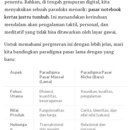
penentu. Bahkan, di tengah gempuran digital, kita
menyaksikan sebuah paradoks menarik:
pasar notebook
kertas justru tumbuh
. Ini menandakan kerinduan
mendalam akan pengalaman taktil, personal, dan
meditatif yang tidak bisa ditawarkan oleh layar gawai.
Untuk memahami pergeseran ini dengan lebih jelas, mari
kita bandingkan paradigma pasar lama dengan yang
baru:
Aspek
Paradigma
Paradigma Pasar
Pasar Massal
Niche (Baru)
(Lama)
Fokus
Efisiensi,
Keunikan, kualitas,
Utama
kuantitas,
pengalaman
keseragaman
Nilai
Fungsionalitas
Cerita, identitas, dan
Produk
dan harga
nilai-nilai (values)
Hubunga
Transaksional
Relasional dan
n
dan anonim
personal