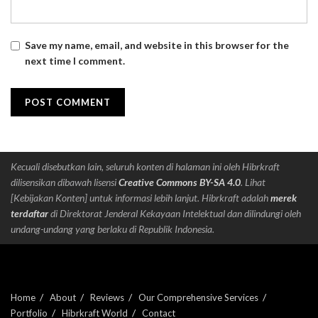
Save my name, email, and website in this browser for the
next time I comment.
Kecuali disebutkan lain, seluruh konten di halaman ini oleh Hibrkraft
dilisensikan dibawah lisensi
Creative Commons BY-SA 4.0
. Lihat
[Kebijakan Konten] untuk informasi lebih lanjut. Hibrkraft adalah
merek
terdaftar
di Direktorat Jenderal Kekayaan Intelektual dan dilindungi oleh
undang-undang yang berlaku di Republik Indonesia.
Home
About
Reviews
Our Comprehensive Services
Portfolio
Hibrkraft World
Contact