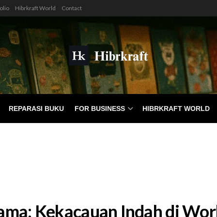
olio
Hibrkraft World
Contact
REPARASI BUKU
FOR BUSINESS
HIBRKRAFT WORLD
 Sama: Kekacauan Indah di Wo