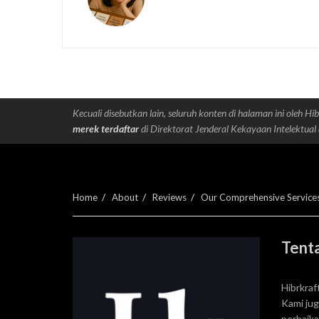
Kecuali disebutkan lain, seluruh konten di halaman ini oleh Hib
merek terdaftar
di Direktorat Jenderal Kekayaan Intelektual 
Home
About
Reviews
Our Comprehensive Service
Tenta
Hibrkraf
Kami ju
perbaik