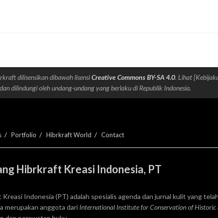
rkraft dilisensikan dibawah lisensi
Creative Commons BY-SA 4.0
. Lihat [Kebijak
dan dilindungi oleh undang-undang yang berlaku di Republik Indonesia.
s
Portfolio
Hibrkraft World
Contact
ng Hibrkraft Kreasi Indonesia, PT
t Kreasi Indonesia (PT) adalah spesialis agenda dan jurnal kulit yang telah
ga merupakan anggota dari
International Institute for Conservation of Historic
an dan perawatan buku.