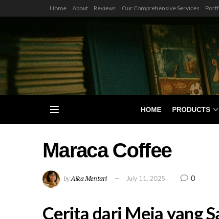
Home
About
Reviews
Our Comprehensive Services
Portf
HOME
PRODUCTS
Maraca Coffee
0
by
Aika Mentari
July 11, 2025
Cerita dari Meja yang