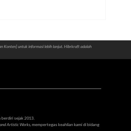
an Konten] untuk informasi lebih lanjut. Hibrkraft adalah
 berdiri sejak 2013.
 and Artistic Works
, mempertegas keahlian kami di bidang