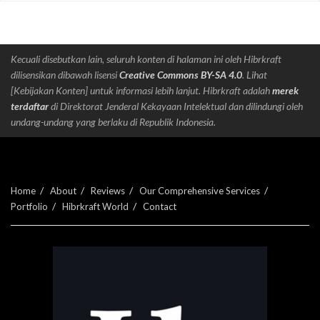
Kecuali disebutkan lain, seluruh konten di halaman ini oleh Hibrkraft
dilisensikan dibawah lisensi
Creative Commons BY-SA 4.0
. Lihat
[Kebijakan Konten] untuk informasi lebih lanjut. Hibrkraft adalah
merek
terdaftar
di Direktorat Jenderal Kekayaan Intelektual dan dilindungi oleh
undang-undang yang berlaku di Republik Indonesia.
Home
About
Reviews
Our Comprehensive Services
Portfolio
Hibrkraft World
Contact