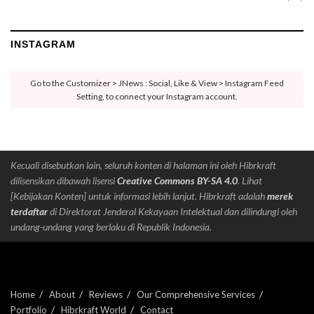
INSTAGRAM
Go to the Customizer > JNews : Social, Like & View > Instagram Feed
Setting, to connect your Instagram account.
Kecuali disebutkan lain, seluruh konten di halaman ini oleh Hibrkraft
dilisensikan dibawah lisensi
Creative Commons BY-SA 4.0
. Lihat
[Kebijakan Konten] untuk informasi lebih lanjut. Hibrkraft adalah
merek
terdaftar
di Direktorat Jenderal Kekayaan Intelektual dan dilindungi oleh
undang-undang yang berlaku di Republik Indonesia.
Home
About
Reviews
Our Comprehensive Services
Portfolio
Hibrkraft World
Contact