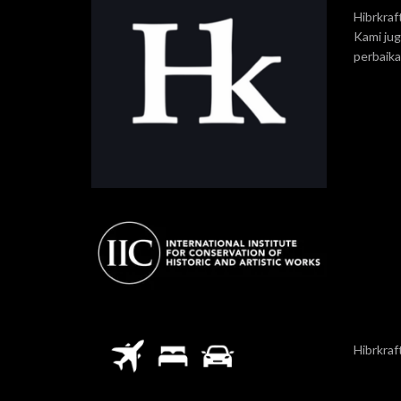
Hibrkraf
Kami ju
perbaik
Hibrkraf