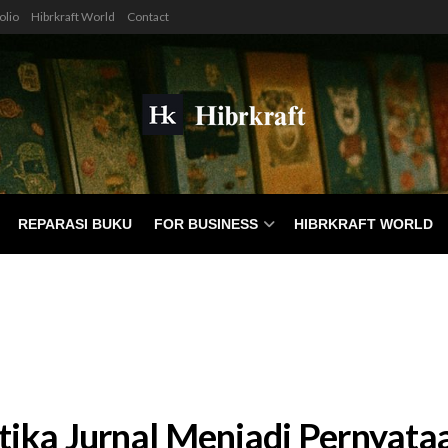
olio
Hibrkraft World
Contact
REPARASI BUKU
FOR BUSINESS
HIBRKRAFT WORLD
tika Jurnal Menjadi Pernyataa