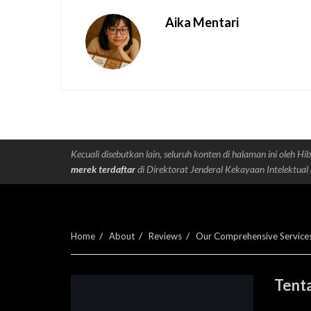
Aika Mentari
Kecuali disebutkan lain, seluruh konten di halaman ini oleh Hib
merek terdaftar
di Direktorat Jenderal Kekayaan Intelektual 
Home
About
Reviews
Our Comprehensive Service
Tenta