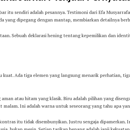
ar itu sendiri adalah pesannya. Testimoni dari Efa Musyarraf
nda yang dipegang dengan mantap, membiarkan detailnya berb
ataan. Sebuah deklarasi hening tentang kepemilikan dan identi
tu kuat. Ada tiga elemen yang langsung menarik perhatian, t
aman atau hitam yang klasik. Biru adalah pilihan yang disenga
it malam. Ini adalah warna untuk seseorang yang tahu apa ya
g kontras itu tidak disembunyikan. Justru sengaja dipamerkan. 
ia, bukan mesin. Setiap tarikan benang adalah janji kekuatan 