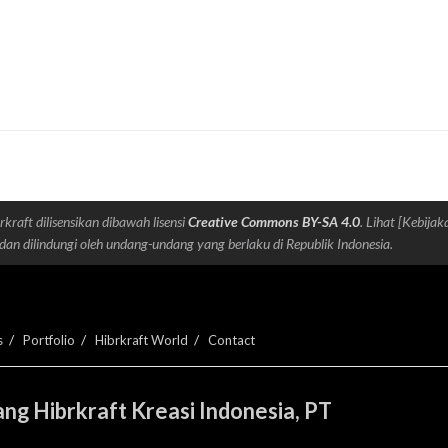
rkraft dilisensikan dibawah lisensi
Creative Commons BY-SA 4.0
. Lihat [Kebijak
dan dilindungi oleh undang-undang yang berlaku di Republik Indonesia.
s
Portfolio
Hibrkraft World
Contact
ng Hibrkraft Kreasi Indonesia, PT