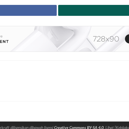
rkraft dilisensikan dibawah lisensi
Creative Commons BY-SA 4.0
. Lihat [Kebijak