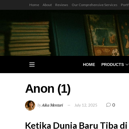
Home
About
Reviews
Our Comprehensive Services
Portf
HOME
PRODUCTS
Anon (1)
0
by
Aika Mentari
July 12, 2025
Ketika Dunia Baru Tiba 