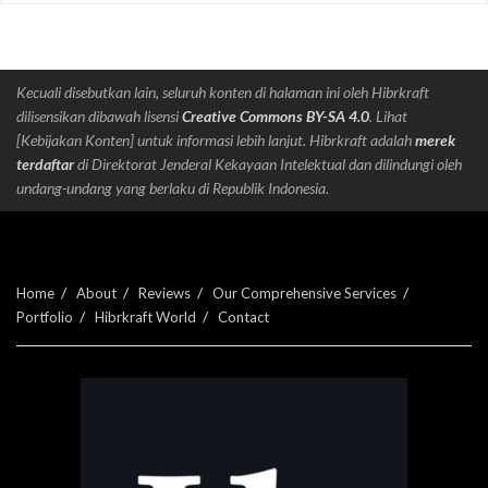
Kecuali disebutkan lain, seluruh konten di halaman ini oleh Hibrkraft
dilisensikan dibawah lisensi
Creative Commons BY-SA 4.0
. Lihat
[Kebijakan Konten] untuk informasi lebih lanjut. Hibrkraft adalah
merek
terdaftar
di Direktorat Jenderal Kekayaan Intelektual dan dilindungi oleh
undang-undang yang berlaku di Republik Indonesia.
Home
About
Reviews
Our Comprehensive Services
Portfolio
Hibrkraft World
Contact