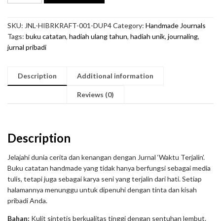
Terjalin'
quantity
SKU:
JNL-HIBRKRAFT-001-DUP4
Category:
Handmade Journals
Tags:
buku catatan
,
hadiah ulang tahun
,
hadiah unik
,
journaling
,
jurnal pribadi
Description
Additional information
Reviews (0)
Description
Jelajahi dunia cerita dan kenangan dengan Jurnal ‘Waktu Terjalin’.
Buku catatan handmade yang tidak hanya berfungsi sebagai media
tulis, tetapi juga sebagai karya seni yang terjalin dari hati. Setiap
halamannya menunggu untuk dipenuhi dengan tinta dan kisah
pribadi Anda.
Bahan:
Kulit sintetis berkualitas tinggi dengan sentuhan lembut.