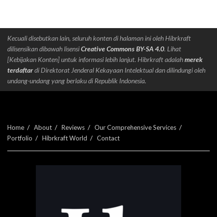
Kecuali disebutkan lain, seluruh konten di halaman ini oleh Hibrkraft
dilisensikan dibawah lisensi
Creative Commons BY-SA 4.0
. Lihat
[Kebijakan Konten] untuk informasi lebih lanjut. Hibrkraft adalah
merek
terdaftar
di Direktorat Jenderal Kekayaan Intelektual dan dilindungi oleh
undang-undang yang berlaku di Republik Indonesia.
Home
About
Reviews
Our Comprehensive Services
Portfolio
Hibrkraft World
Contact