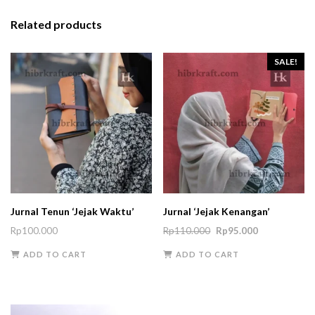
Related products
SALE!
Jurnal Tenun ‘Jejak Waktu’
Jurnal ‘Jejak Kenangan’
Original
Current
Rp
100.000
Rp
110.000
Rp
95.000
price
price
ADD TO CART
ADD TO CART
was:
is:
Rp110.000.
Rp95.000.