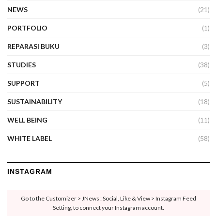
NEWS
(21)
PORTFOLIO
(1)
REPARASI BUKU
(3)
STUDIES
(38)
SUPPORT
(5)
SUSTAINABILITY
(18)
WELL BEING
(11)
WHITE LABEL
(58)
INSTAGRAM
Go to the Customizer > JNews : Social, Like & View > Instagram Feed
Setting, to connect your Instagram account.