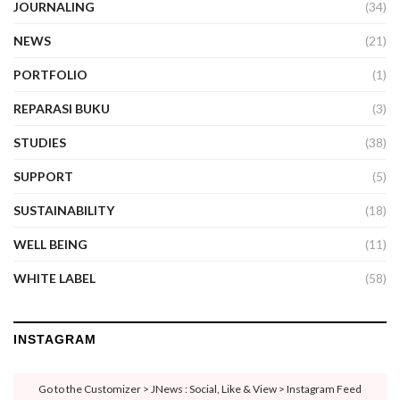
JOURNALING
(34)
NEWS
(21)
PORTFOLIO
(1)
REPARASI BUKU
(3)
STUDIES
(38)
SUPPORT
(5)
SUSTAINABILITY
(18)
WELL BEING
(11)
WHITE LABEL
(58)
INSTAGRAM
Go to the Customizer > JNews : Social, Like & View > Instagram Feed