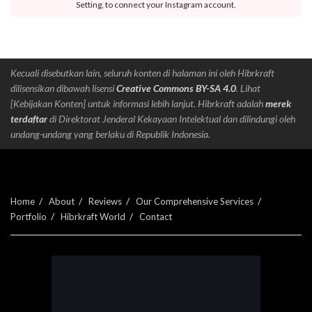
Setting, to connect your Instagram account.
Kecuali disebutkan lain, seluruh konten di halaman ini oleh Hibrkraft
dilisensikan dibawah lisensi
Creative Commons BY-SA 4.0
. Lihat
[Kebijakan Konten] untuk informasi lebih lanjut. Hibrkraft adalah
merek
terdaftar
di Direktorat Jenderal Kekayaan Intelektual dan dilindungi oleh
undang-undang yang berlaku di Republik Indonesia.
Home
About
Reviews
Our Comprehensive Services
Portfolio
Hibrkraft World
Contact