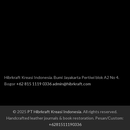
Hibrkraft Kreasi Indonesia. Bumi Jayakarta Pertiwi blok A2 No 4.
Bogor
+62 815 1119 0336
admin@hibrkraft.com
© 2025
PT Hibrkraft Kreasi Indonesia
. All rights reserved.
Handcrafted leather journals & book restoration. Pesan/Custom:
+6281511190336