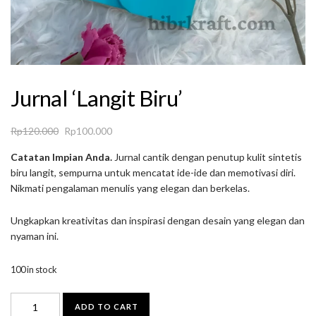
Jurnal ‘Langit Biru’
Original
Current
Rp
120.000
Rp
100.000
price
price
Catatan Impian Anda.
Jurnal cantik dengan penutup kulit sintetis
was:
is:
biru langit, sempurna untuk mencatat ide-ide dan memotivasi diri.
Rp120.000.
Rp100.000.
Nikmati pengalaman menulis yang elegan dan berkelas.
Ungkapkan kreativitas dan inspirasi dengan desain yang elegan dan
nyaman ini.
100 in stock
Jurnal
ADD TO CART
'Langit