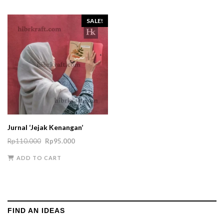
SALE!
Jurnal ‘Jejak Kenangan’
Original
Current
Rp
110.000
Rp
95.000
price
price
ADD TO CART
was:
is:
Rp110.000.
Rp95.000.
FIND AN IDEAS