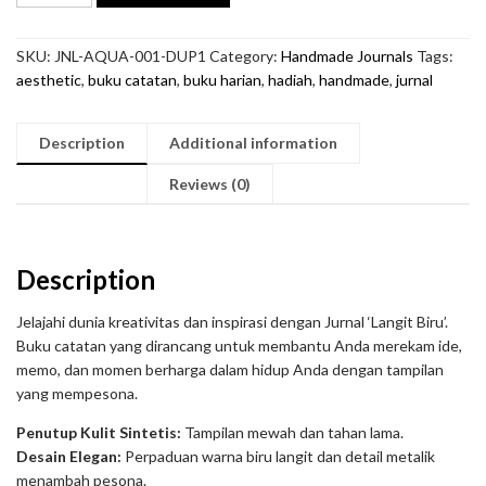
Biru'
quantity
SKU:
JNL-AQUA-001-DUP1
Category:
Handmade Journals
Tags:
aesthetic
,
buku catatan
,
buku harian
,
hadiah
,
handmade
,
jurnal
Description
Additional information
Reviews (0)
Description
Jelajahi dunia kreativitas dan inspirasi dengan Jurnal ‘Langit Biru’.
Buku catatan yang dirancang untuk membantu Anda merekam ide,
memo, dan momen berharga dalam hidup Anda dengan tampilan
yang mempesona.
Penutup Kulit Sintetis:
Tampilan mewah dan tahan lama.
Desain Elegan:
Perpaduan warna biru langit dan detail metalik
menambah pesona.