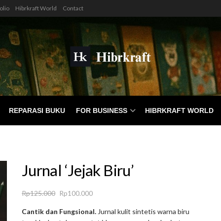
olio
Hibrkraft World
Contact
REPARASI BUKU
FOR BUSINESS
HIBRKRAFT WORLD
Jurnal ‘Jejak Biru’
Original
Current
Rp
125.000
Rp
100.000
price
price
Cantik dan Fungsional.
Jurnal kulit sintetis warna biru
was:
is: