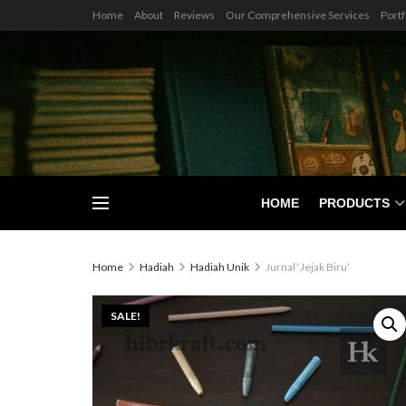
Home
About
Reviews
Our Comprehensive Services
Portf
HOME
PRODUCTS
Home
Hadiah
Hadiah Unik
Jurnal ‘Jejak Biru’
SALE!