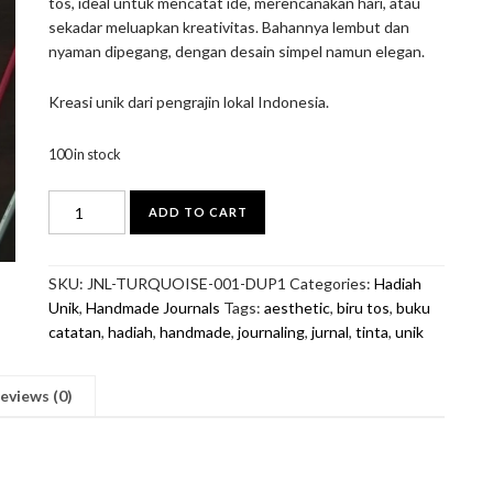
tos, ideal untuk mencatat ide, merencanakan hari, atau
Rp125.000.
Rp100.000.
sekadar meluapkan kreativitas. Bahannya lembut dan
nyaman dipegang, dengan desain simpel namun elegan.
Kreasi unik dari pengrajin lokal Indonesia.
100 in stock
Jurnal
ADD TO CART
'Jejak
Biru'
quantity
SKU:
JNL-TURQUOISE-001-DUP1
Categories:
Hadiah
Unik
,
Handmade Journals
Tags:
aesthetic
,
biru tos
,
buku
catatan
,
hadiah
,
handmade
,
journaling
,
jurnal
,
tinta
,
unik
eviews (0)