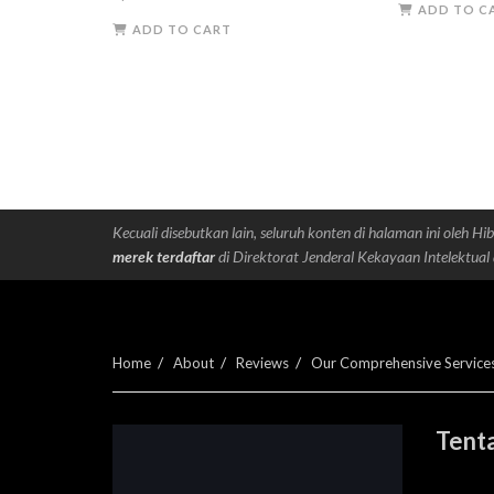
ADD TO C
wa
ADD TO CART
Rp
Kecuali disebutkan lain, seluruh konten di halaman ini oleh Hib
merek terdaftar
di Direktorat Jenderal Kekayaan Intelektual 
Home
About
Reviews
Our Comprehensive Service
Tenta