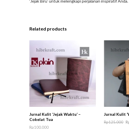
‘Jejak Biru’ untuk melengkapi perjalanan inspiratif Anda.
Related products
Jurnal Kulit ‘Jejak Waktu’ –
Jurnal Kulit 
Cokelat Tua
Ori
Rp
125.000
R
Rp
100.000
pri