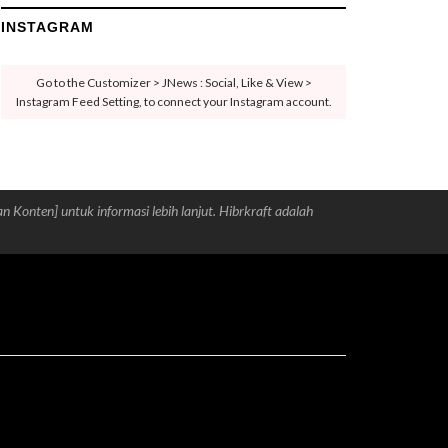
INSTAGRAM
Go to the Customizer > JNews : Social, Like & View >
Instagram Feed Setting, to connect your Instagram account.
an Konten] untuk informasi lebih lanjut. Hibrkraft adalah