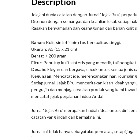
Description
Jelajahi dunia catatan dengan Jurnal ‘Jejak Biru’, perp
Ditenun dengan semangat dan keahlian lokal, setiap ha
Rasakan kenyamanan dan keanggunan dari bahan kulit si
Bahan:
Kulit sintetis biru tos berkualitas tinggi.
Ukuran:
A5 (15 x 21 cm)
Berat:
± 200 gram
Fitur:
Penutup kulit sintetis yang menarik, tali pengik
Desain:
Elegan dan bergaya, cocok untuk semua jenis c
Kegunaan:
Mencatat ide, merencanakan hari, journaling, 
Setiap jurnal ‘Jejak Biru’ menceritakan kisah-kisah yan
pengrajin dan menjaga keaslian produk yang kami tawark
mencatat jejak perjalanan hidup Anda!
Jurnal ‘Jejak Biru’ merupakan hadiah ideal untuk diri s
catatan yang indah dan bermakna ini.
Jurnal ini tidak hanya sebagai alat pencatat, tetapi jug