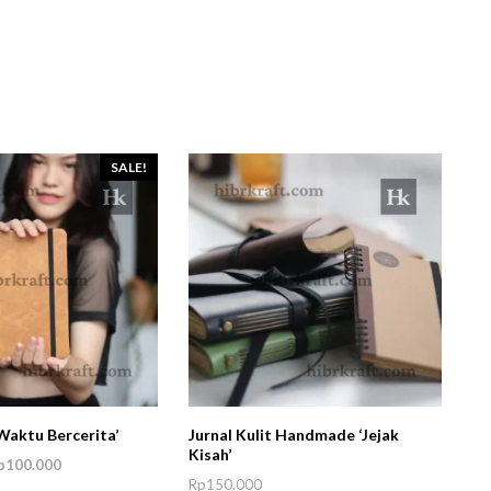
SALE!
‘Waktu Bercerita’
Jurnal Kulit Handmade ‘Jejak
Kisah’
ginal
Current
p
100.000
Rp
150.000
ce
price