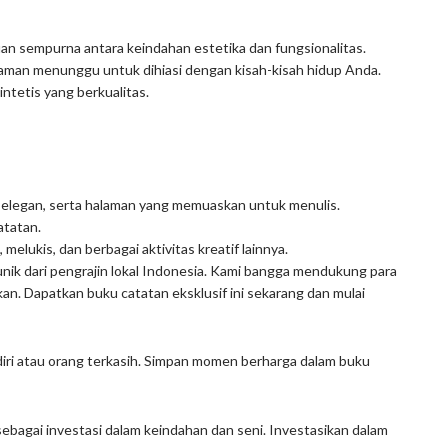
aduan sempurna antara keindahan estetika dan fungsionalitas.
laman menunggu untuk dihiasi dengan kisah-kisah hidup Anda.
ntetis yang berkualitas.
at elegan, serta halaman yang memuaskan untuk menulis.
atatan.
melukis, dan berbagai aktivitas kreatif lainnya.
g unik dari pengrajin lokal Indonesia. Kami bangga mendukung para
an. Dapatkan buku catatan eksklusif ini sekarang dan mulai
endiri atau orang terkasih. Simpan momen berharga dalam buku
a sebagai investasi dalam keindahan dan seni. Investasikan dalam