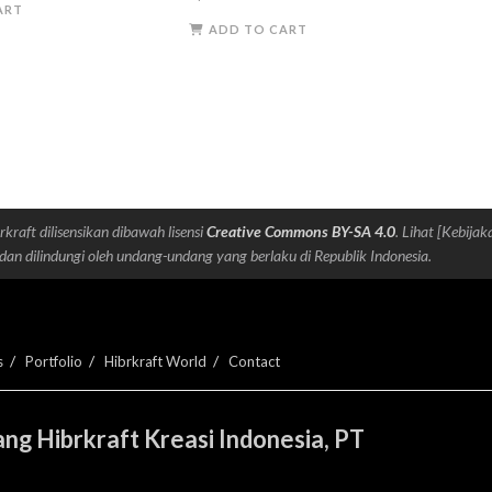
ART
s:
is:
ADD TO CART
125.000.
Rp100.000.
rkraft dilisensikan dibawah lisensi
Creative Commons BY-SA 4.0
. Lihat [Kebijak
dan dilindungi oleh undang-undang yang berlaku di Republik Indonesia.
s
Portfolio
Hibrkraft World
Contact
ng Hibrkraft Kreasi Indonesia, PT