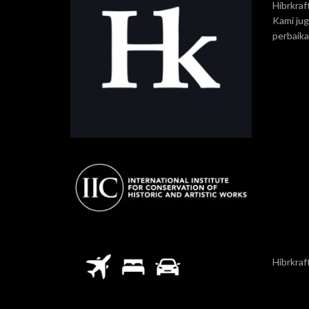
Hibrkraf
Kami ju
perbaik
Hibrkraf