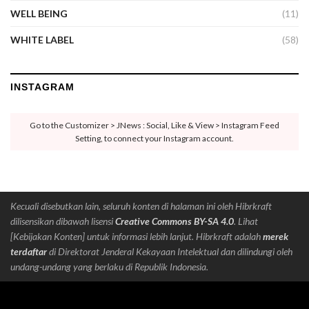
WELL BEING
(11)
WHITE LABEL
(58)
INSTAGRAM
Go to the Customizer > JNews : Social, Like & View > Instagram Feed
Setting, to connect your Instagram account.
Kecuali disebutkan lain, seluruh konten di halaman ini oleh Hibrkraft
dilisensikan dibawah lisensi
Creative Commons BY-SA 4.0
. Lihat
[Kebijakan Konten] untuk informasi lebih lanjut. Hibrkraft adalah
merek
terdaftar
di Direktorat Jenderal Kekayaan Intelektual dan dilindungi oleh
undang-undang yang berlaku di Republik Indonesia.