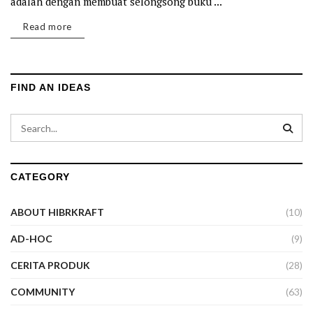
adalah dengan membuat selongsong buku ...
Details
Read more
FIND AN IDEAS
CATEGORY
ABOUT HIBRKRAFT
(10)
AD-HOC
(9)
CERITA PRODUK
(28)
COMMUNITY
(63)