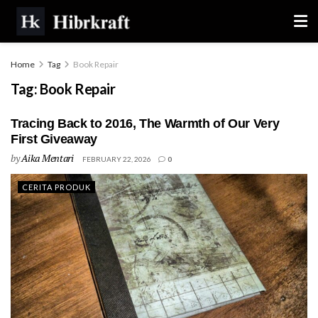
Home
Tag
Book Repair
Tag:
Book Repair
Tracing Back to 2016, The Warmth of Our Very
First Giveaway
by
Aika Mentari
FEBRUARY 22, 2026
0
CERITA PRODUK