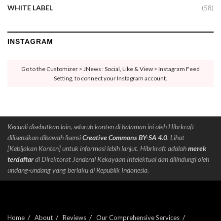
WHITE LABEL
(58)
INSTAGRAM
Go to the Customizer > JNews : Social, Like & View > Instagram Feed
Setting, to connect your Instagram account.
Kecuali disebutkan lain, seluruh konten di halaman ini oleh Hibrkraft
dilisensikan dibawah lisensi
Creative Commons BY-SA 4.0
. Lihat
[Kebijakan Konten] untuk informasi lebih lanjut. Hibrkraft adalah
merek
terdaftar
di Direktorat Jenderal Kekayaan Intelektual dan dilindungi oleh
undang-undang yang berlaku di Republik Indonesia.
Home
About
Reviews
Our Comprehensive Services