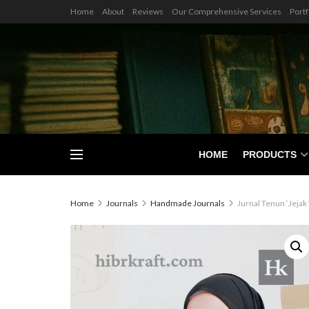
Home
About
Reviews
Our Comprehensive Services
Portf
HOME
PRODUCTS
Home
Journals
Handmade Journals
Jurnal Tenun ‘Jejak