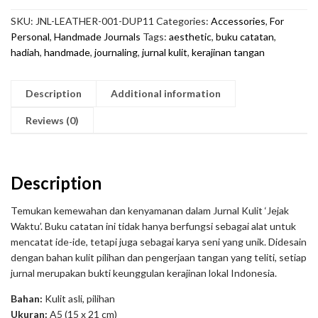
Waktu'
SKU:
JNL-LEATHER-001-DUP11
Categories:
Accessories
,
For
quantity
Personal
,
Handmade Journals
Tags:
aesthetic
,
buku catatan
,
hadiah
,
handmade
,
journaling
,
jurnal kulit
,
kerajinan tangan
Description
Additional information
Reviews (0)
Description
Temukan kemewahan dan kenyamanan dalam Jurnal Kulit ‘Jejak
Waktu’. Buku catatan ini tidak hanya berfungsi sebagai alat untuk
mencatat ide-ide, tetapi juga sebagai karya seni yang unik. Didesain
dengan bahan kulit pilihan dan pengerjaan tangan yang teliti, setiap
jurnal merupakan bukti keunggulan kerajinan lokal Indonesia.
Bahan:
Kulit asli, pilihan
Ukuran:
A5 (15 x 21 cm)