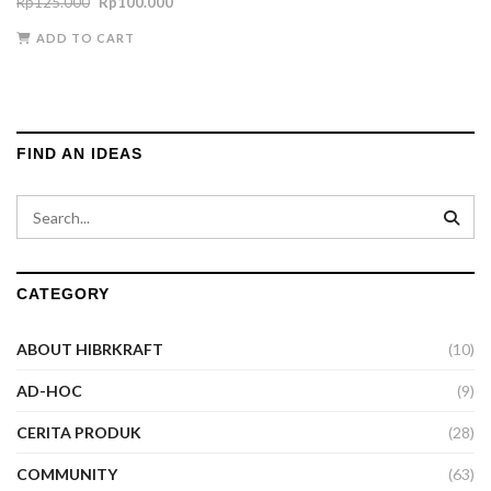
Original
Current
Rp
125.000
Rp
100.000
price
price
ADD TO CART
was:
is:
Rp125.000.
Rp100.000.
FIND AN IDEAS
CATEGORY
ABOUT HIBRKRAFT
(10)
AD-HOC
(9)
CERITA PRODUK
(28)
COMMUNITY
(63)