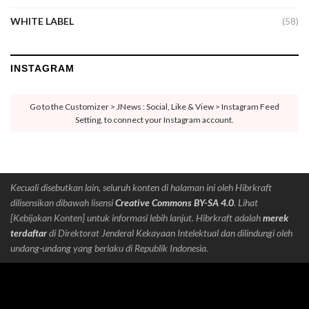
WHITE LABEL
(58)
INSTAGRAM
Go to the Customizer > JNews : Social, Like & View > Instagram Feed
Setting, to connect your Instagram account.
Kecuali disebutkan lain, seluruh konten di halaman ini oleh Hibrkraft
dilisensikan dibawah lisensi
Creative Commons BY-SA 4.0
. Lihat
[Kebijakan Konten] untuk informasi lebih lanjut. Hibrkraft adalah
merek
terdaftar
di Direktorat Jenderal Kekayaan Intelektual dan dilindungi oleh
undang-undang yang berlaku di Republik Indonesia.