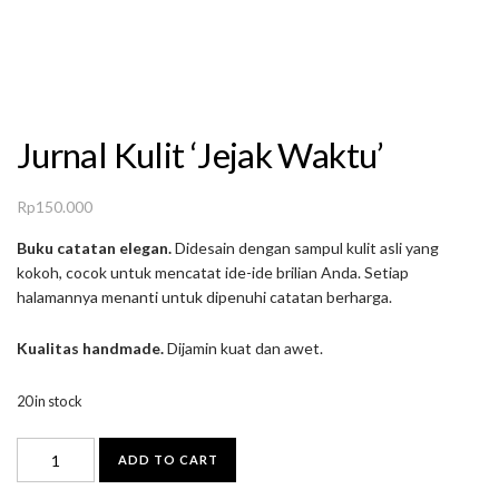
Jurnal Kulit ‘Jejak Waktu’
Rp
150.000
Buku catatan elegan.
Didesain dengan sampul kulit asli yang
kokoh, cocok untuk mencatat ide-ide brilian Anda. Setiap
halamannya menanti untuk dipenuhi catatan berharga.
Kualitas handmade.
Dijamin kuat dan awet.
20 in stock
Jurnal
ADD TO CART
Kulit
'Jejak